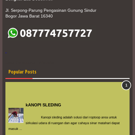
Jl. Serpong-Parung Pengasinan Gunung Sindur
Bogor Jawa Barat 16340
Jasa Pembuatan Website
Popular Posts
kANOPI SLEDING
                 Kanopi sleding adalah solusi dari roptoop area untuk 
sirkulasi udara di ruangan dan agar cahaya sinar matahari dapat 
masuk ...