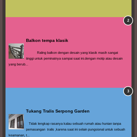
Balkon tempa klasik
            Raling balkon dengan desain yang klasik masih sangat 
tinggi untuk peminatnya sampai saat ini.dengan motip atau desain 
yang berub...
Tukang Tralis Serpong Garden
   Tidak lengkap rasanya kalau sebuah rumah atau hunian tanpa 
pemasangan  tralis ,karena saat ini selain pungsional untuk sebuah 
keamanan, t...