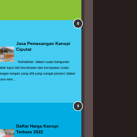
Jasa Pemasangan Kanopi 
Ciputat
  Keindahan  dalam suatu bangunan 
tidak luput dari kecekatan dan kecepatan suatu  
tangan tangan yang ahli yang sangat perpect dalam 
cara men...
Daftar Harga Kanopi 
Terbaru 2022