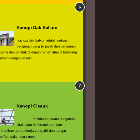
Kanopi Dak Balkon
 Kanopi dak balkon adalah sebuah 
bangunan yang terpisah dari bangunan 
utama dan terletak di depan rumah atau di belakang 
rumah dengan desain...
Kanopi Cisauk
                  Keindahan suatu bangunan 
tidak luput dari kecekatan dan 
kerapihan para pekerja yang ahli dan sangat 
perfect dalam cara men...