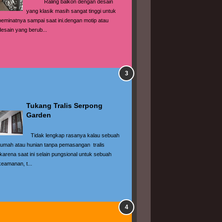
            Raling balkon dengan desain 
yang klasik masih sangat tinggi untuk 
peminatnya sampai saat ini.dengan motip atau 
desain yang berub...
Tukang Tralis Serpong 
Garden
   Tidak lengkap rasanya kalau sebuah 
rumah atau hunian tanpa pemasangan  tralis 
,karena saat ini selain pungsional untuk sebuah 
keamanan, t...