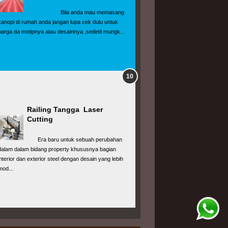
                      Bila anda mau memasang 
kanopi di rumah anda jangan lupa cek dulu untuk 
harga da motipnya atau desainnya ,sedetil mungk...
Railing Tangga  Laser 
Cutting
       Era baru untuk sebuah perubahan 
dalam dalam bidang property khususnya bagian 
interior dan exterior steel dengan desain yang lebih 
mod...