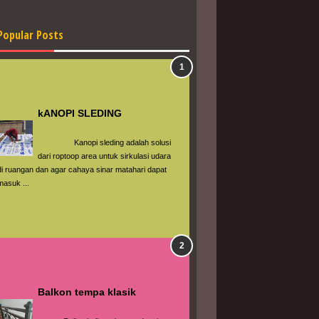
asa Pembuatan Website
Popular Posts
kANOPI SLEDING
                 Kanopi sleding adalah solusi 
dari roptoop area untuk sirkulasi udara 
di ruangan dan agar cahaya sinar matahari dapat 
masuk ...
Balkon tempa klasik