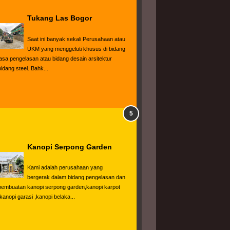
Tukang Las Bogor
Saat ini banyak sekali Perusahaan atau 
UKM yang menggeluti khusus di bidang 
jasa pengelasan atau bidang desain arsitektur 
bidang steel. Bahk...
Kanopi Serpong Garden
Kami adalah perusahaan yang 
bergerak dalam bidang pengelasan dan 
pembuatan kanopi serpong garden,kanopi karpot 
,kanopi garasi ,kanopi belaka...