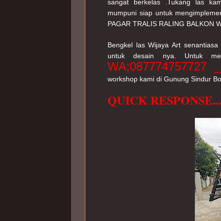
sangat berkelas .Tukang las ka
mumpuni siap untuk mengimplemen
PAGAR TRALIS RALING BALKON 
Bengkel las Wijaya Art senantiasa
WA;087774757727 _
workshop kami di Gunung Sindur B
QUICK RESPONSE....