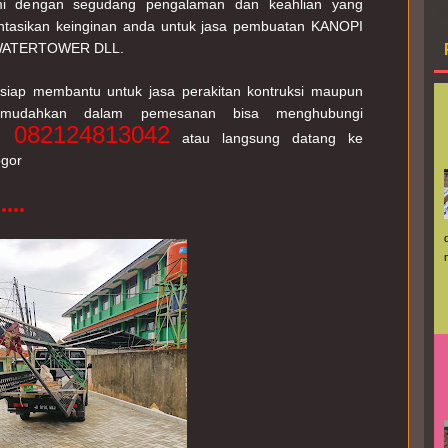
mi dengan segudang pengalaman dan keahlian yang 
J
tasikan keinginan anda untuk jasa pembuatan KANOPI 
WATERTOWER DLL.
 siap membantu untuk jasa perakitan kontruksi maupun 
untuk desain nya. Untuk memudahkan dalam pemesanan bisa menghubungi 
 082124813042
 atau langsung datang ke 
ogor
...