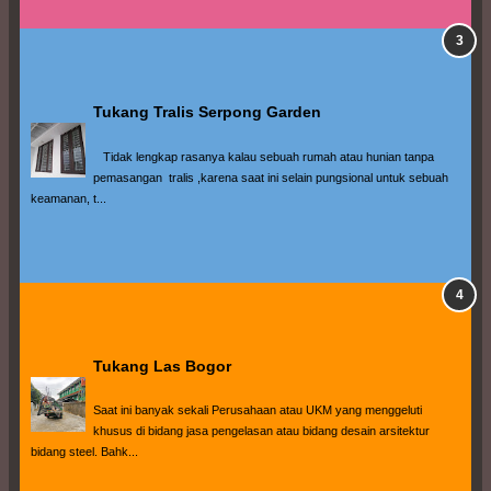
Tukang Tralis Serpong Garden
   Tidak lengkap rasanya kalau sebuah rumah atau hunian tanpa 
pemasangan  tralis ,karena saat ini selain pungsional untuk sebuah 
keamanan, t...
Tukang Las Bogor
Saat ini banyak sekali Perusahaan atau UKM yang menggeluti 
khusus di bidang jasa pengelasan atau bidang desain arsitektur 
bidang steel. Bahk...