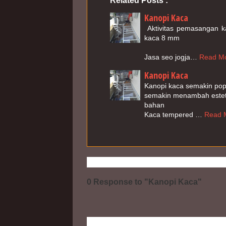
Related Posts :
Kanopi Kaca
 Aktivitas pemasangan k
kaca 8 mm

Jasa seo jogja…
Read Mo
Kanopi Kaca
Kanopi kaca semakin popu
semakin menambah esteti
bahan

Kaca tempered …
Read M
0 Response to "Kanopi Kaca"