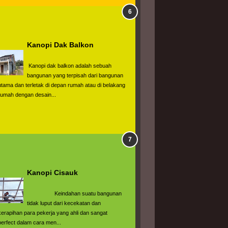
Kanopi Dak Balkon
 Kanopi dak balkon adalah sebuah 
bangunan yang terpisah dari bangunan 
utama dan terletak di depan rumah atau di belakang 
rumah dengan desain...
Kanopi Cisauk
                  Keindahan suatu bangunan 
tidak luput dari kecekatan dan 
kerapihan para pekerja yang ahli dan sangat 
perfect dalam cara men...