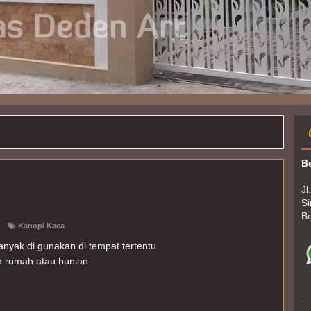
B
Jl
Si
B
Kanopi Kaca
nyak di gunakan di tempat tertentu
 rumah atau hunian