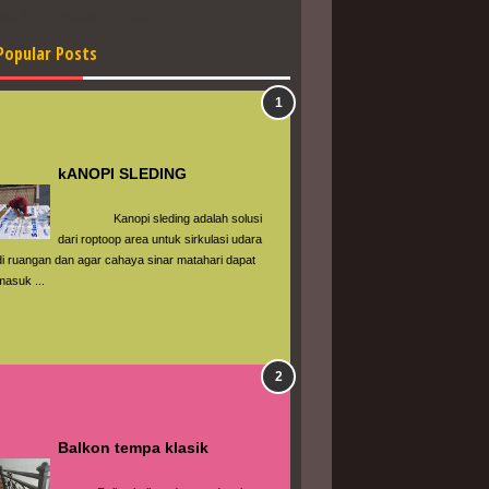
asa Pembuatan Website
Popular Posts
kANOPI SLEDING
                 Kanopi sleding adalah solusi 
dari roptoop area untuk sirkulasi udara 
di ruangan dan agar cahaya sinar matahari dapat 
masuk ...
Balkon tempa klasik