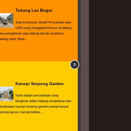
Tukang Las Bogor
Saat ini banyak sekali Perusahaan atau 
UKM yang menggeluti khusus di bidang 
jasa pengelasan atau bidang desain arsitektur 
bidang steel. Bahk...
Kanopi Serpong Garden
Kami adalah perusahaan yang 
bergerak dalam bidang pengelasan dan 
pembuatan kanopi serpong garden,kanopi karpot 
,kanopi garasi ,kanopi belaka...