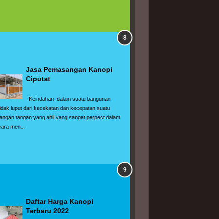
Jasa Pemasangan Kanopi 
Ciputat
  Keindahan  dalam suatu bangunan 
tidak luput dari kecekatan dan kecepatan suatu  
tangan tangan yang ahli yang sangat perpect dalam 
cara men...
Daftar Harga Kanopi 
Terbaru 2022