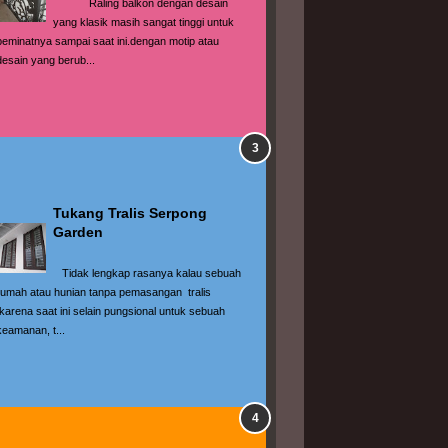
            Raling balkon dengan desain 
yang klasik masih sangat tinggi untuk 
peminatnya sampai saat ini.dengan motip atau 
desain yang berub...
Tukang Tralis Serpong 
Garden
   Tidak lengkap rasanya kalau sebuah 
rumah atau hunian tanpa pemasangan  tralis 
,karena saat ini selain pungsional untuk sebuah 
keamanan, t...