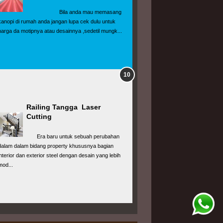
                      Bila anda mau memasang 
kanopi di rumah anda jangan lupa cek dulu untuk 
harga da motipnya atau desainnya ,sedetil mungk...
Railing Tangga  Laser 
Cutting
       Era baru untuk sebuah perubahan 
dalam dalam bidang property khususnya bagian 
interior dan exterior steel dengan desain yang lebih 
mod...