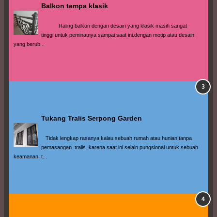
Balkon tempa klasik
            Raling balkon dengan desain yang klasik masih sangat 
tinggi untuk peminatnya sampai saat ini.dengan motip atau desain 
yang berub...
Tukang Tralis Serpong Garden
   Tidak lengkap rasanya kalau sebuah rumah atau hunian tanpa 
pemasangan  tralis ,karena saat ini selain pungsional untuk sebuah 
keamanan, t...