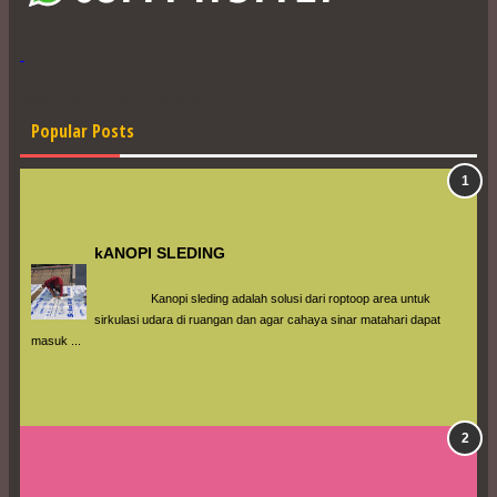
Jasa Pembuatan Website
Popular Posts
kANOPI SLEDING
                 Kanopi sleding adalah solusi dari roptoop area untuk 
sirkulasi udara di ruangan dan agar cahaya sinar matahari dapat 
masuk ...