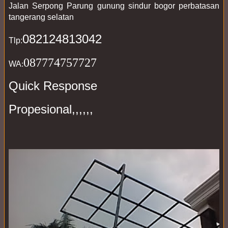
Jalan Serpong Parung gunung sindur bogor perbatasan 
tangerang selatan
08212481304
2
Tlp:
087774757727
WA
:
Quick Response
Propesional,,,,,,