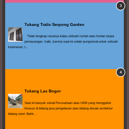
Tukang Tralis Serpong Garden
   Tidak lengkap rasanya kalau sebuah rumah atau hunian tanpa 
pemasangan  tralis ,karena saat ini selain pungsional untuk sebuah 
keamanan, t...
Tukang Las Bogor
Saat ini banyak sekali Perusahaan atau UKM yang menggeluti 
khusus di bidang jasa pengelasan atau bidang desain arsitektur 
bidang steel. Bahk...