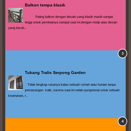
Balkon tempa klasik
            Raling balkon dengan desain yang klasik masih sangat 
tinggi untuk peminatnya sampai saat ini.dengan motip atau desain 
yang berub...
Tukang Tralis Serpong Garden
   Tidak lengkap rasanya kalau sebuah rumah atau hunian tanpa 
pemasangan  tralis ,karena saat ini selain pungsional untuk sebuah 
keamanan, t...