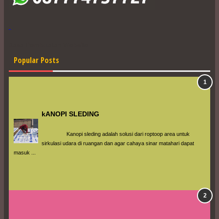
Jasa Pembuatan Website
Popular Posts
kANOPI SLEDING
                 Kanopi sleding adalah solusi dari roptoop area untuk 
sirkulasi udara di ruangan dan agar cahaya sinar matahari dapat 
masuk ...